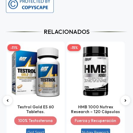
RELACIONADOS
-11%
-15%
-
Testrol Gold ES 60
HMB 1000 Nutrex
Tabletas.
Research – 120 Cápsulas
100% Testosterona
Fuerza y Recuperación
Gat Sport
Nutrex Research