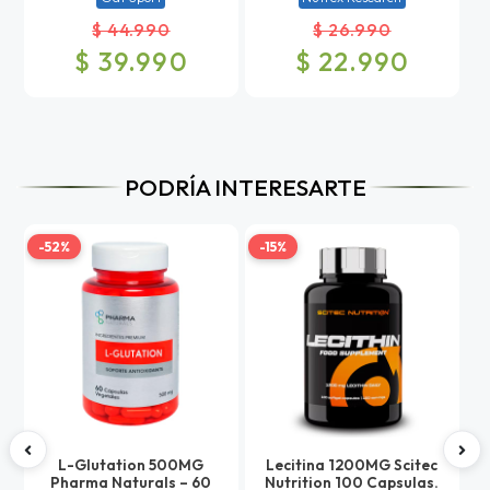
$ 44.990
$ 26.990
$ 39.990
$ 22.990
PODRÍA INTERESARTE
-52%
-15%
-
L-Glutation 500MG
Lecitina 1200MG Scitec
C
Pharma Naturals – 60
Nutrition 100 Capsulas.