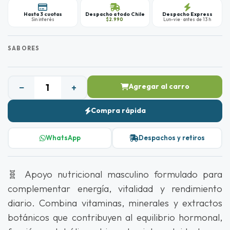
Hasta 3 cuotas
Despacho a todo Chile
Despacho Express
Sin interés
$2.990
Lun–vie · antes de 13 h
SABORES
−
+
Agregar al carro
Compra rápida
WhatsApp
Despachos y retiros
🧬 Apoyo nutricional masculino formulado para
complementar energía, vitalidad y rendimiento
diario. Combina vitaminas, minerales y extractos
botánicos que contribuyen al equilibrio hormonal,