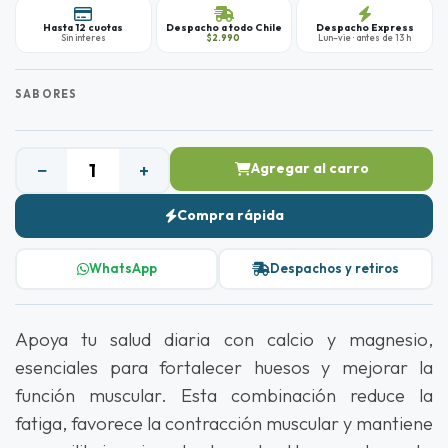
Hasta 12 cuotas
Despacho a todo Chile
Despacho Express
Sin interes
$2.990
Lun–vie · antes de 13 h
SABORES
−
+
Agregar al carro
Compra rápida
WhatsApp
Despachos y retiros
Apoya tu salud diaria con calcio y magnesio,
esenciales para fortalecer huesos y mejorar la
función muscular. Esta combinación reduce la
fatiga, favorece la contracción muscular y mantiene