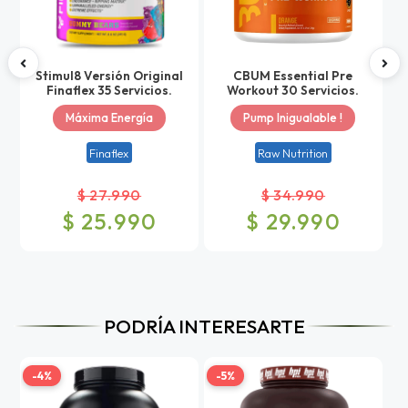
Stimul8 Versión Original
CBUM Essential Pre
Finaflex 35 Servicios.
Workout 30 Servicios.
Máxima Energía
Pump Inigualable !
Finaflex
Raw Nutrition
$ 27.990
$ 34.990
$ 25.990
$ 29.990
PODRÍA INTERESARTE
-4%
-5%
-