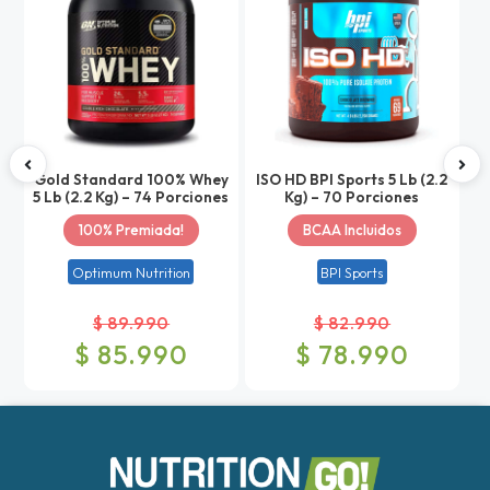
Gold Standard 100% Whey
ISO HD BPI Sports 5 Lb (2.2
5 Lb (2.2 Kg) – 74 Porciones
Kg) – 70 Porciones
100% Premiada!
BCAA Incluidos
Optimum Nutrition
BPI Sports
$ 89.990
$ 82.990
$ 85.990
$ 78.990