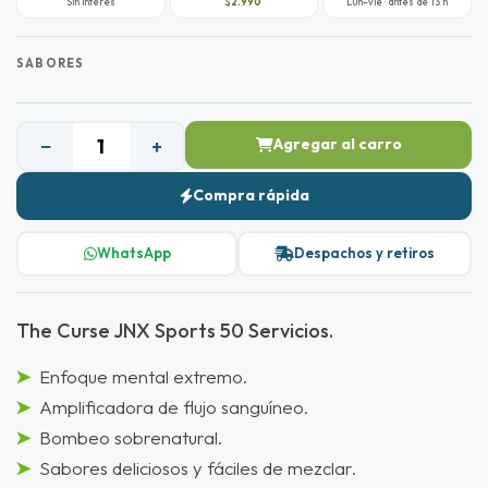
Sin interes
$2.990
Lun–vie · antes de 13 h
SABORES
−
+
Agregar al carro
Compra rápida
WhatsApp
Despachos y retiros
The Curse JNX Sports 50 Servicios.
Enfoque mental extremo.
Amplificadora de flujo sanguíneo.
Bombeo sobrenatural.
Sabores deliciosos y fáciles de mezclar.