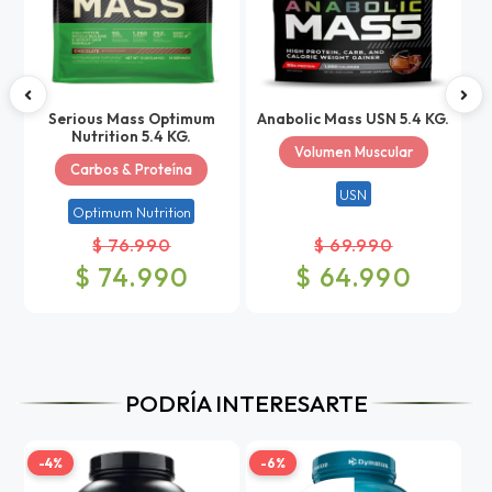
Serious Mass Optimum
Anabolic Mass USN 5.4 KG.
C
Nutrition 5.4 KG.
Volumen Muscular
Carbos & Proteína
USN
Optimum Nutrition
$ 76.990
$ 69.990
$ 74.990
$ 64.990
PODRÍA INTERESARTE
-4%
-6%
-