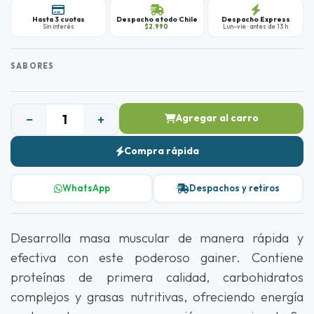
Hasta 3 cuotas
Despacho a todo Chile
Despacho Express
Sin interés
$2.990
Lun–vie · antes de 13 h
SABORES
−
+
Agregar al carro
Compra rápida
WhatsApp
Despachos y retiros
Desarrolla masa muscular de manera rápida y
efectiva con este poderoso gainer. Contiene
proteínas de primera calidad, carbohidratos
complejos y grasas nutritivas, ofreciendo energía