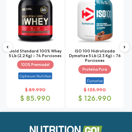
Gold Standard 100% Whey
ISO 100 Hidrolizada
5 Lb (2.2 Kg) – 74 Porciones
Dymatize 5 Lb (2.3 Kg) – 76
N
Porciones
100% Premiada!
Proteína Pura
Optimum Nutrition
Dymatize
$ 89.990
$ 135.990
$ 85.990
$ 126.990