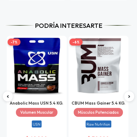
PODRÍA INTERESARTE
-7%
-6%
-
Anabolic Mass USN 5.4 KG.
CBUM Mass Gainer 5.4 KG.
Volumen Muscular
Músculos Potenciados
USN
Raw Nutrition