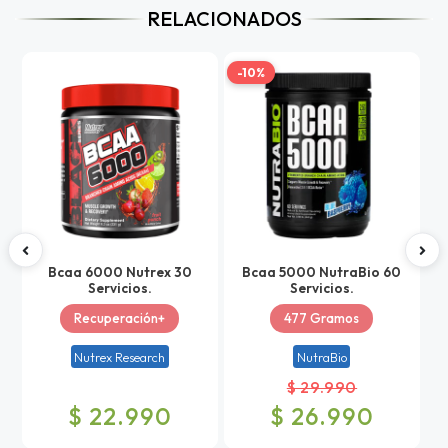
RELACIONADOS
-10%
-
Bcaa 6000 Nutrex 30
Bcaa 5000 NutraBio 60
Servicios.
Servicios.
Recuperación+
477 Gramos
Nutrex Research
NutraBio
$ 29.990
$ 22.990
$ 26.990