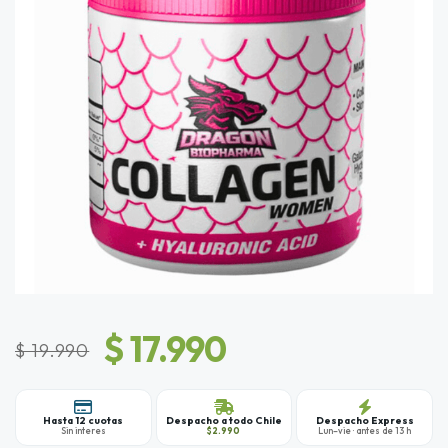
$ 17.990
$ 19.990
Hasta 12 cuotas
Despacho a todo Chile
Despacho Express
Sin interes
$2.990
Lun–vie · antes de 13 h