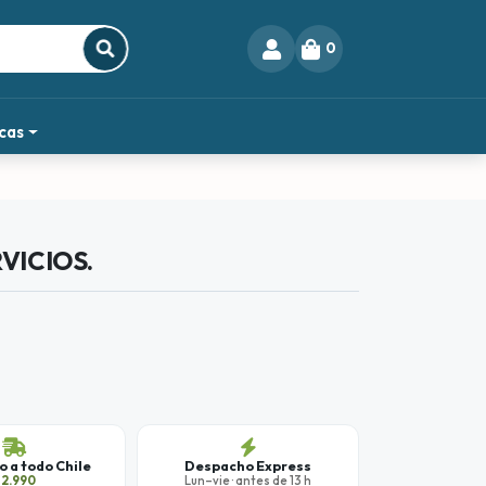
0
cas
VICIOS.
 a todo Chile
Despacho Express
$2.990
Lun–vie · antes de 13 h