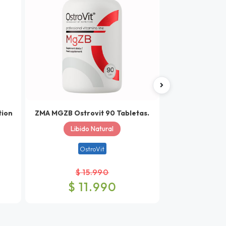
tion
ZMA MGZB Ostrovit 90 Tabletas.
Beta Alanina Sc
Cáp
Libido Natural
Poten
OstroVit
Scitec
$ 15.990
$ 
$ 11.990
$ 2