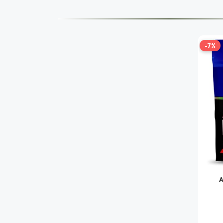
-7%
A