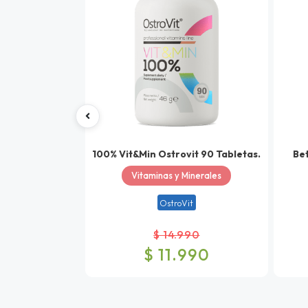
100% Vit&Min Ostrovit 90 Tabletas.
Bet
Vitaminas y Minerales
OstroVit
$ 14.990
$ 11.990