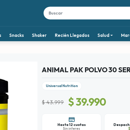
s
Snacks
Shaker
Recién Llegados
Salud
Mar
ANIMAL PAK POLVO 30 SER
Universal Nutrition
$ 39.990
$ 43.999
Hasta 12 cuotas
Despacho
Sin interes